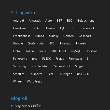
Schlagwörter
Android
Arnstadt
Auto
B87
B90
Beleuchtung
Crawinkel
Debian
Deube
DJI
Erfurt
Facebook
Frankenhain
Futaba
Galaxy
Gehren
Geilsdorf
Google
Gräfenroda
HTC
Ilmenau
Ilmkreis
Ilmtal
Italien
Linux
LittlePlanet
mySQL
Oberhof
Panorama
php
PLESK
Projet
Rennsteig
S4
Samsung
Schmiedefeld
Schneekopf
Singen
Stadtilm
Talsperre
Test
Thüringen
uniLIGHT
Winter
WordPress
Blogroll
Buy Me A Coffee