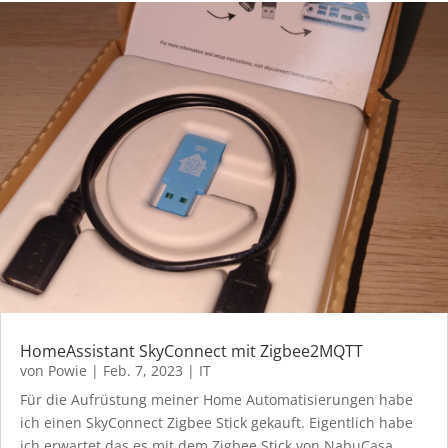
HomeAssistant SkyConnect mit Zigbee2MQTT
von
Powie
|
Feb. 7, 2023
|
IT
Für die Aufrüstung meiner Home Automatisierungen habe
ich einen SkyConnect Zigbee Stick gekauft. Eigentlich habe
ich erwartet das es mit dem Zigbee Stick von NabuCasa