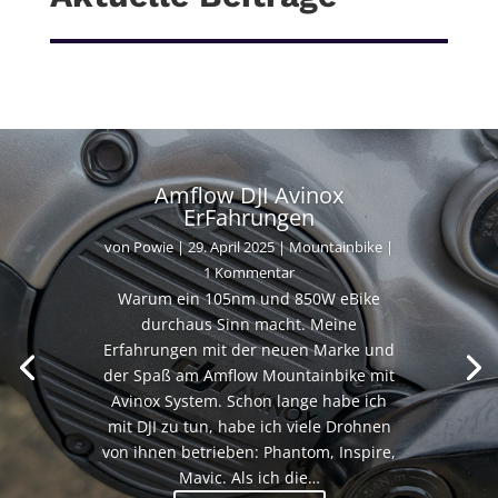
Amflow DJI Avinox
ErFahrungen
von
Powie
|
29. April 2025
|
Mountainbike
|
1 Kommentar
Warum ein 105nm und 850W eBike
durchaus Sinn macht. Meine
Erfahrungen mit der neuen Marke und
der Spaß am Amflow Mountainbike mit
Avinox System. Schon lange habe ich
mit DJI zu tun, habe ich viele Drohnen
von ihnen betrieben: Phantom, Inspire,
Mavic. Als ich die…