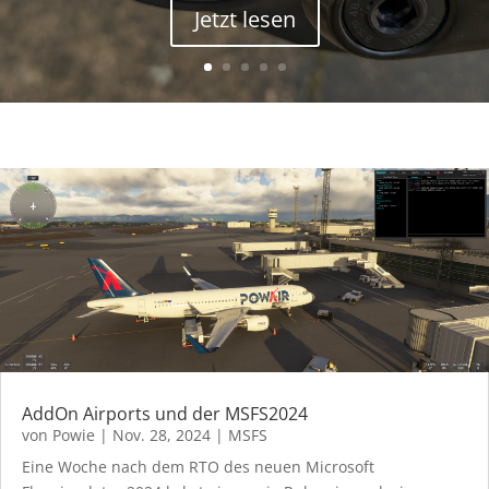
Jetzt lesen
AddOn Airports und der MSFS2024
von
Powie
|
Nov. 28, 2024
|
MSFS
Eine Woche nach dem RTO des neuen Microsoft