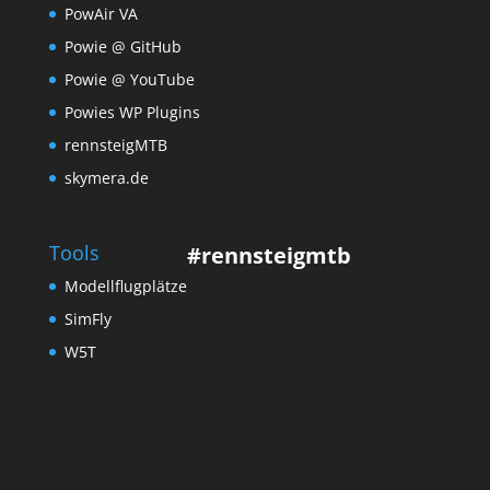
PowAir VA
Powie @ GitHub
Powie @ YouTube
Powies WP Plugins
rennsteigMTB
skymera.de
Tools
#rennsteigmtb
Modellflugplätze
SimFly
W5T