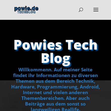
Powies Tech
Blog
Willkommenn. Auf meiner Seite
findet ihr Informationen zu diversen
Themen aus dem Bereich Technik,
Hardware, Programmierung, Android,
Internet und vielen anderen
Themenbereichen. Aber auch
Beiträge aus dem sonst so
langweiligen Reallife.