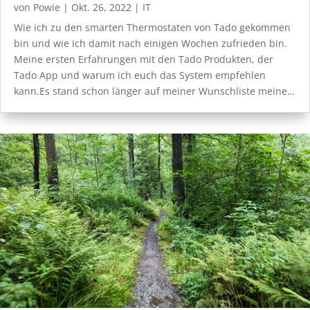
von
Powie
|
Okt. 26, 2022
|
IT
Wie ich zu den smarten Thermostaten von Tado gekommen
bin und wie ich damit nach einigen Wochen zufrieden bin.
Meine ersten Erfahrungen mit den Tado Produkten, der
Tado App und warum ich euch das System empfehlen
kann.Es stand schon länger auf meiner Wunschliste meine…